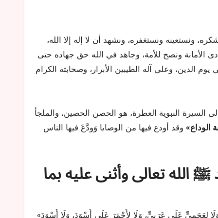
نشكره، ونستعينه ونستغفره، ونشهد أن لا إله إلا الله،
دى الأمانة ونصح للأمة، وجاهد في الله حق جهاده حتى
ى يوم الدين، وعلى آله الطيبين الأبرار، وصحابته الكرام
إلى السيرة النبوية العطرة، هو الحصن الحصين، والملجأ
 الوداع»
وقد أودع فيها من الوصايا وَودَّعَ فيها الناس
 الله تعالى وأثنى عليه بما
«يَا أَيُّهَا النَّاسُ إِنَّ رَبَّكُمْ وَاحِدٌ وَإِنَّ أَبَاكُمْ وَاحِدٌ أَلَا لَا فَضْلَ لِعَرَبِيٍّ عَلَى عَجَمِيٍّ، وَلَا لِعَجَمِيٍّ عَلَى عَرَبِيٍّ، وَلَا لِأَحْمَرَ عَلَى أَسْوَدَ، وَلَا أَسْوَدَ