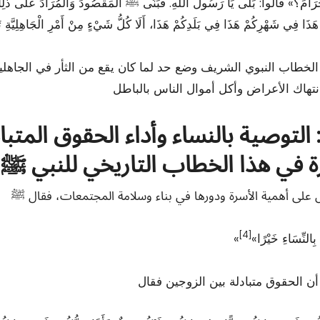
ْحَرَامَ؟» قَالُواْ: بَلَى يَا رَسُولَ اللَّهِ. فَبَنَى ﷺ الْمَقْصُودَ وَالْمُرَادَ عَلَى ذَلِكَ
لخطاب النبوي الشريف وضع حد لما كان يقع من الثأر في الجاهلية
التوصية بالنساء وأداء الحقوق المتب
ة في هذا الخطاب التاريخي للنبي ﷺ
[4]
 بِالنِّسَاءِ خَيْرًا»