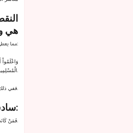
النقط
هي وص
مما يعطي أهمية كبيرة لهذه الفريضة، فريضة لزوم الجماعة والسمع والطاعة لولي أمر المسلمين، إذ قال ﷺ:
.
الْمُسْلِمِين
ففي ذلك حفظ لوحدة الأمة، وصيانة لها من الفرقة والاختلاف.
وصيته ﷺ بأداء الأمانة وترك الربا، حيث قال:
سادس
.
«فَمَنْ كَانَ