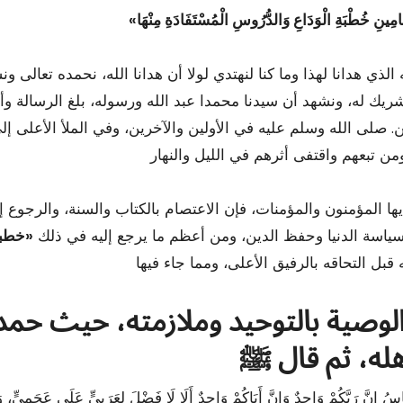
امِينِ خُطْبَةِ الْوَدَاعِ وَالدُّرُوسِ الْمُسْتَفَادَةِ مِنْهَا
«
 الذي هدانا لهذا وما كنا لنهتدي لولا أن هدانا الله، نحمده تعالى و
ريك له، ونشهد أن سيدنا محمدا عبد الله ورسوله، بلغ الرسالة وأ
ين. صلى الله وسلم عليه في الأولين والآخرين، وفي الملأ الأعلى إل
أيها المؤمنون والمؤمنات، فإن الاعتصام بالكتاب والسنة، والرجوع 
لسياسة الدنيا وحفظ الدين، ومن أعظم ما يرجع إليه في ذلك
«خطبة
لوصية بالتوحيد وملازمته، حيث حمد ﷺ