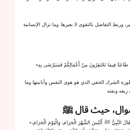
 وربط التفاضل بالتقوى لا بغيرها. وما تزال الإنسانية
رة الشرك الخفي الذي هو هوى النفس وأنانيتها وما
«أَيُّ يَوْمٍ هَذَا وَأَيُّ شَهْرٍ هَذَا وَأَيُّ بَلَدٍ هَذَا؟ فَقَالَ الصَّحَابَةُ: اَللَّهُ وَرَسُولُهُ أَعْلَمُ. فَقَالَ النَّبِيُّ ﷺ: أَلَيْسَ الشَّهْرَ الْحَرَامَ، وَالْيَوْمَ الْحَرَامَ،