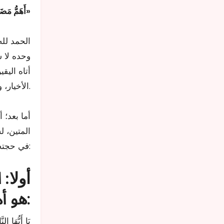
»
أَهَمُّ مَضَ
الحمد لله
وحده لا ش
أتاه اليق
الأخيار، ومن تبعهم واقتفى أثرهم في الليل والنهار.
أما بعد؛ 
المتين، 
في حجته قبل التحاقه بالرفيق الأعلى، ومما جاء فيها:
أولا:
ا
هو أهله، ثم قال ﷺ: