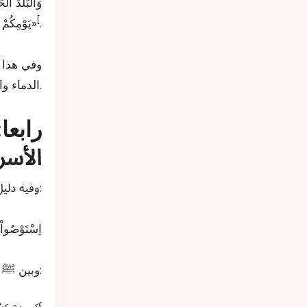
وَالْبَلَدَ ال
[
.
يَوْمِكُمْ هَذَا فِي شَهْرِكُمْ هَذَا فِي بَلَدِكُمْ هَذَا، أَلَا كُلُّ شَيْءٍ مِنْ أَمْرِ الْجَاهِلِيَّةِ تَحْتَ قَدَمَيَّ مَوْضُوعٌ، وَدِمَاءُ الْجَاهِلِيَّةِ مَوْضُوعَةٌ»
وفي هذا ا
الدماء وانتهاك الأعراض وأكل أموال الناس بالباطل.
رابعا:
الأسر
وفيه دليل على أهمية الأسرة ودورها في بناء وسلامة المجتمعات، فقال ﷺ:
«اِسْتَوْصُواْ
وبين ﷺ أن الحقوق متبادلة بين الزوجين فقال: