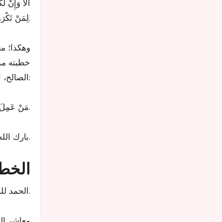
.
لِمَنْ تَكْرَه
وهكذا؛ مع
خطبته مما
الصالح، المحققين للحياة الطيبة للناس، كما قال الحق سبحانه:
.
﴿مَنْ عَمِلَ 
بارك الله لي ولكم في القرآن والسنة، وآخر دعوانا أن الحمد لله رب العالمين.
الخطب
الحمد لله حمدا يوافي نعمه ويكافئ مزيده، والصلاة والسلام على من لا نبي بعده، وعلى آله وصحبه ومن اتبع هداه.
معاشر ال