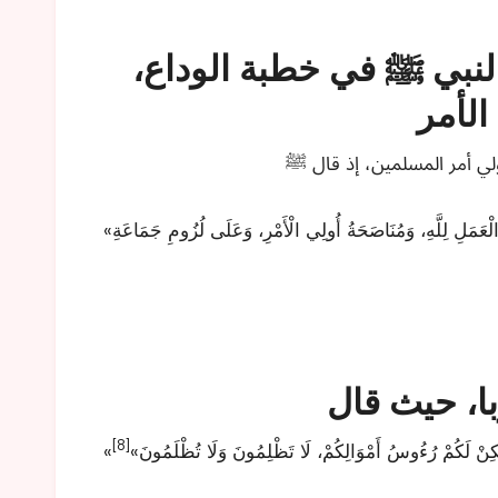
لنبي ﷺ في خطبة الوداع،
الأمر
«وَاعْلَمُواْ أَنَّ الْقُلُوبَ لَا تُغَلُّ عَلَى ثَلَاثٍ -أَيْ لَا يُخَالِطُهَا غِلٌّ وَلَا نِفَاقٌ-: إِخْلَاصُ الْعَمَلِ لِلَّهِ، وَمُنَاصَحَةُ أُولِي الْأَمْرِ، وَعَلَى لُزُومِ جَمَاعَةِ
[8]
 وَلَكِنْ لَكُمْ رُءُوسُ أَمْوَالِكُمْ، لَا تَظْلِمُونَ وَلَا تُظْلَمُونَ»