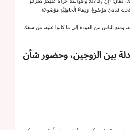
، فَقَالَ: «إِنَّ دِمَاءَكُمْ وَأَمْوَالَكُمْ حَرَامٌ عَلَيْكُمْ كَحُرْمَةِ
، ومنع الناس من العودة إلى ما كانوا عليه، من سفك
ادلة بين الزوجين، وحضور شأن