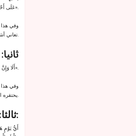
.
عَلَى أَحْمَرَ، إِلَّا بِالتَّقْوَى، إِنَّ أَكْرَمَكُمْ عِنْدَ اللَّهِ أَتْقَاكُمْ، أَلَا هَلْ بَلَّغْتُ»
وفي هذا ا
تعاني أشكال التمييز العنصري على أسس متعددة.
ثانيا
.
«أَلَا وَإِنَّ الشَّيْطَانَ قَدْ أَيِسَ مِنْ أَنْ يُعْبَدَ فِي بِلَادِكُمْ هَذِهِ أَبَدًا وَلَكِنْ سَتَكُونُ لَهُ طَاعَةٌ فِيمَا تَحْتَقِرُونَ مِنْ أَعْمَالِكُمْ فَسَيَرْضَى بِهِ»
وفي هذا 
يحتقره الإنسان من أعماله المخالفة للشرع، وهو ما يرضى به الشيطان في زيغه ونفثه.
الوصية بحرمة الدماء والأعراض والأموال، حيث قال ﷺ:
ثالثا: