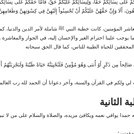
ُونَ، أَلَا وَإِنَّ حَقَّهُنَّ عَلَيْكُمْ أَنْ تُحْسِنُواْ إِلَيْهِنَّ فِي كِسْوَتِهِنَّ وَطَعَامِهِن
اشر المؤمنين، كانت خطبة النبي ﷺ شاملة لأمر الدين والدنيا، ك
 يوجب علينا احترام الغير والإحسان إليه، في الجوار والمعاشرة و
صَالِحاً مِن ذَكَرٍ أَوُ أُنثى وَهُوَ مُؤْمِنٌ فَلَنُحْيِيَنَّهُ حَيَاةً طَيِّبَةً وَلَنَجْزِيَنَّهُمُ
ة الثانية
مؤمنين؛