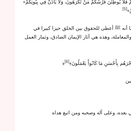
«أَلَا وَإِنَّ لَكُمْ عَلَى نِسَائِكُمْ حَقًّا، وَلِنِسَائِكُمْ عَلَيْكُمْ حَقٌّ، فَأَمَّا حَقُّكُمْ عَلَى نِسَائِكُمْ فَلَا يُوطِئْنَ فُرُشَكُمْ مَنْ تَكْرَهُونَ، وَلَا يَأْذَنَّ فِي بِيُوتِكُمْ
[5]
َّ»
ما أنه ﷺ أعطى للحقوق بين الخلق حيزا كبيرا في
المعاملة، وهذه هي آثار الإيمان الصادق، وثمار العمل
[6]
 أَجْرَهُم بِأَحْسَنِ مَا كَانُواْ يَعْمَلُونَ﴾