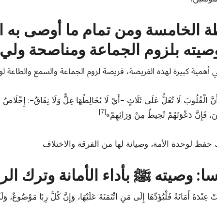
ة الخامسة
ومن تمام ما أوصى به ا
يته بلزوم الجماعة ومناصحة ولي 
[7]
َ، فَإِنَّ دَعْوَتَهُمْ تُحِيطُ مِنْ وَرَائِهِمْ»
ا:
تْ عِنْدَهُ أَمَانَةٌ فَلْيُؤَدِّهَا إِلَى مَنِ ائْتَمَنَهُ عَلَيْهَا، وَإِنَّ كُلَّ رِبًا مَوْضُوعٌ،